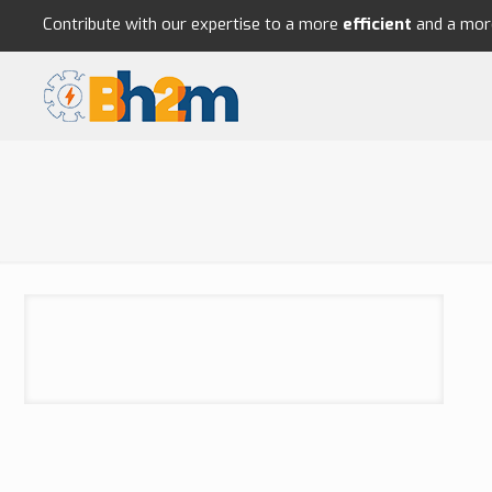
Contribute with our expertise to a more
efficient
and a mo