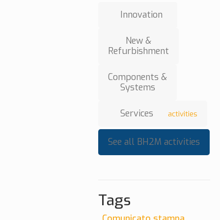
Innovation
New &
Refurbishment
Components &
Systems
Services
activities
See all BH2M activities
Tags
Comunicato stampa