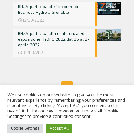
BH2M partecipa al 7° incontro di
Business Hydro a Grenoble
13/09/2022
BH2M partecipa alla conferenza ed
esposizione HYDRO 2022 dal 25 al 27
aprile 2022.
30/03/2022
We use cookies on our website to give you the most
relevant experience by remembering your preferences and
© 2025 BH2M. All Rights Reserved |
Legal Notice
repeat visits. By clicking “Accept All”, you consent to the
use of ALL the cookies. However, you may visit "Cookie
Settings" to provide a controlled consent.
English
(
Inglese
)
Italiano
Cookie Settings
Accept All